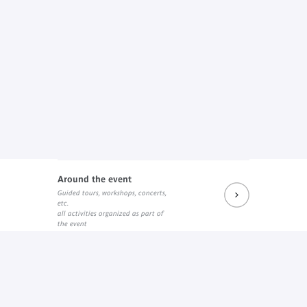
Around the event
Guided tours, workshops, concerts,
etc.
all activities organized as part of
the event