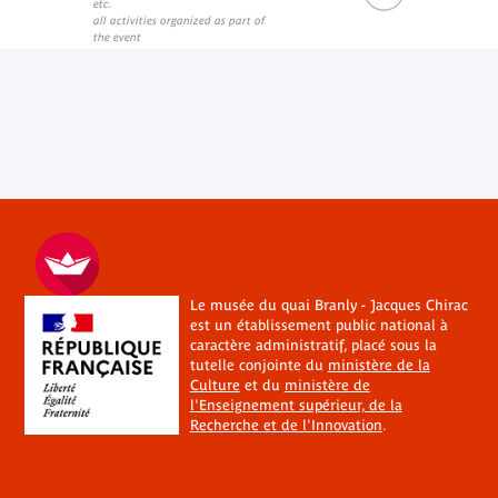
etc.
all activities organized as part of
the event
Le musée du quai Branly - Jacques Chirac
est un établissement public national à
caractère administratif, placé sous la
tutelle conjointe du
ministère de la
Culture
et du
ministère de
l'Enseignement supérieur, de la
Recherche et de l'Innovation
.