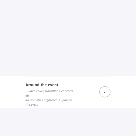
Around the event
Guided tours, workshops, concerts,
etc.
all activities organized as part of
the event