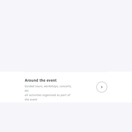
Around the event
Guided tours, workshops, concerts,
etc.
all activities organized as part of
the event