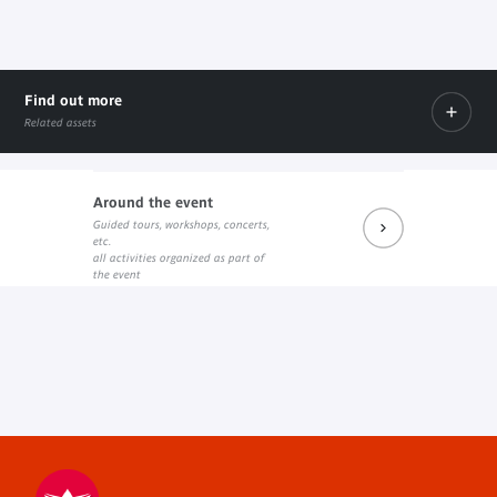
Find out more
Related assets
Around the event
sur le site de l'éditeur
Guided tours, workshops, concerts,
External link
Prochains rendez-vous du salon de lecture J. Kerchache
etc.
Internal link
all activities organized as part of
the event