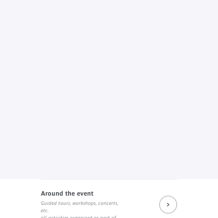
Around the event
Guided tours, workshops, concerts,
etc.
all activities organized as part of