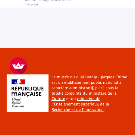
the event
Le musée du quai Branly - Jacques Chirac
est un établissement public national à
caractère administratif, placé sous la
tutelle conjointe du
ministère de la
Culture
et du
ministère de
l'Enseignement supérieur, de la
Recherche et de l'Innovation
.