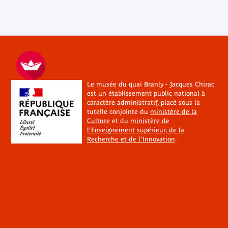
Le musée du quai Branly - Jacques Chirac
est un établissement public national à
caractère administratif, placé sous la
tutelle conjointe du
ministère de la
Culture
et du
ministère de
l'Enseignement supérieur, de la
Recherche et de l'Innovation
.