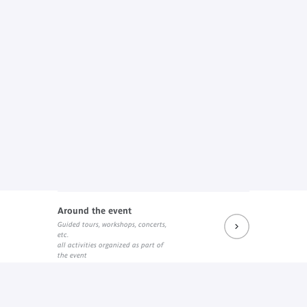
Around the event
Guided tours, workshops, concerts,
etc.
all activities organized as part of
the event