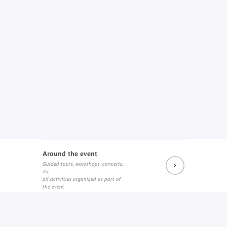
Around the event
Guided tours, workshops, concerts,
etc.
all activities organized as part of
the event