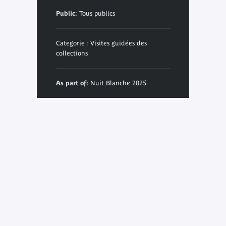
Public:
Tous publics
Categorie : Visites guidées des
collections
As part of:
Nuit Blanche 2025