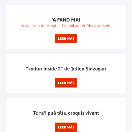
©
musée
du
‘A FANO MAI
quai
Installation de Hinatea Colombani et Moeava Meder
Branly
-
LEER MÁS
Jacques
Chirac,
photo
Julien
Brachhammer
"vodun inside 2" de Julien Sinzogan
LEER MÁS
Te ra‘i puā tāta, croquis vivant
LEER MÁS