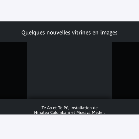
Quelques nouvelles vitrines en images
Te Ao et Te Pō, installation de
Hinatea Colombani et Moeava Meder,
Îles de la Société, Polynésie française,
2026. Z1151701 – Commande du
musée du quai Branly – Jacques
Chirac, 2026.