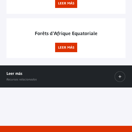
LEER MÁS
Forêts d'Afrique Equatoriale
LEER MÁS
Leer más
Recursos relacionados
Plataforma de las Colecciones
Coulisses des collections
Nouvelles acquisitions
Enlace interno
Enlace interno
Enlace interno