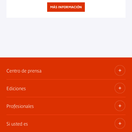
MÁS INFORMACIÓN
Centro de prensa
Ediciones
Dosieres, comunicados de prensa, anuncios de
exposiciones
Profesionales
Las publicaciones del museo
Contacto por la prensa
Si usted es
Privatiza los espacios