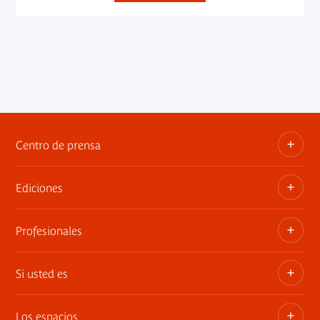
Centro de prensa
Ediciones
Dosieres, comunicados de prensa, anuncios de
exposiciones
Profesionales
Las publicaciones del museo
Contacto por la prensa
Si usted es
Privatiza los espacios
Exposiciones itinerantes
Los espacios