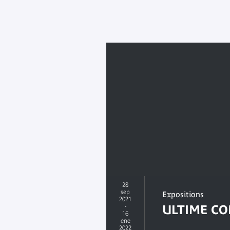
28
sep
Expositions
2021
-
ULTIME C
16
ene
2022