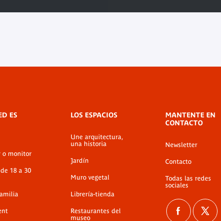
ED ES
LOS ESPACIOS
MANTENTE EN
CONTACTO
Une arquitectura,
una historia
Newsletter
r o monitor
Jardín
Contacto
 de 18 a 30
Muro vegetal
Todas las redes
sociales
familia
Librería-tienda
ent
Restaurantes del
museo