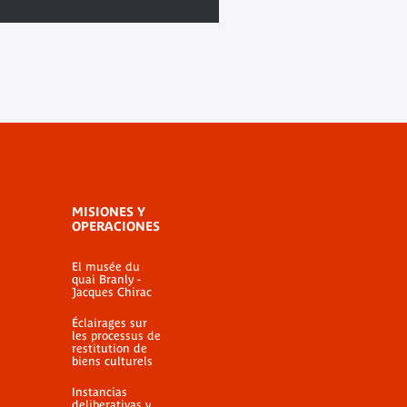
MISIONES Y
OPERACIONES
El musée du
quai Branly -
Jacques Chirac
Éclairages sur
les processus de
restitution de
biens culturels
Instancias
deliberativas y