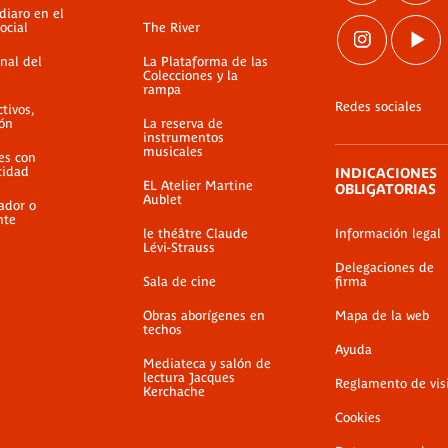
diaro en el
ocial
The River
nal del
La Plataforma de las
Colecciones y la
rampa
Redes sociales
ctivos,
ión
La reserva de
instrumentos
musicales
es con
cidad
INDICACIONES
EL Atelier Martine
OBLIGATORIAS
Aublet
ador o
nte
le théâtre Claude
Información legal
Lévi-Strauss
Delegaciones de
Sala de cine
firma
Obras aborígenes en
Mapa de la web
techos
Ayuda
Mediateca y salón de
lectura Jacques
Reglamento de vis
Kerchache
Cookies