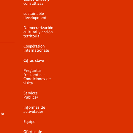
consultivas
sustainable
development
Democratización
cultural y acción
territorial
Coopération
internationale
Cifras clave
Preguntas
frecuentes -
Condiciones de
visita
Services
Publics+
informes de
actividades
ita
Equipo
Ofertas de