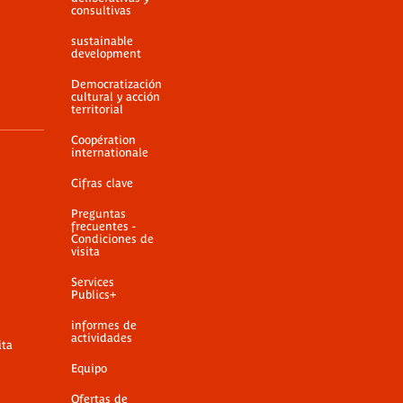
consultivas
sustainable
development
Democratización
cultural y acción
territorial
Coopération
internationale
Cifras clave
Preguntas
frecuentes -
Condiciones de
visita
Services
Publics+
informes de
actividades
ita
Equipo
Ofertas de