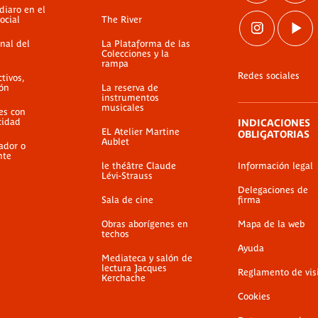
diaro en el
ocial
The River
nal del
La Plataforma de las
Colecciones y la
rampa
Redes sociales
ctivos,
ión
La reserva de
instrumentos
musicales
es con
cidad
INDICACIONES
EL Atelier Martine
OBLIGATORIAS
Aublet
ador o
nte
le théâtre Claude
Información legal
Lévi-Strauss
Delegaciones de
Sala de cine
firma
Obras aborígenes en
Mapa de la web
techos
Ayuda
Mediateca y salón de
lectura Jacques
Reglamento de vis
Kerchache
Cookies