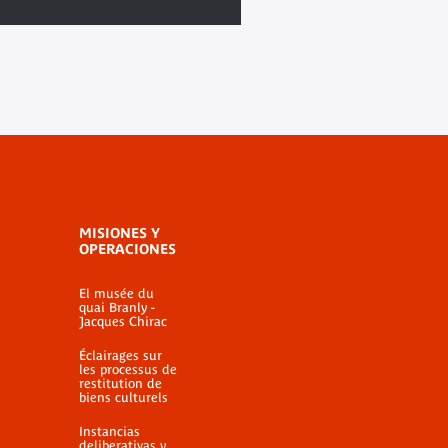
MISIONES Y
OPERACIONES
El musée du
quai Branly -
Jacques Chirac
Éclairages sur
les processus de
restitution de
biens culturels
Instancias
deliberativas y