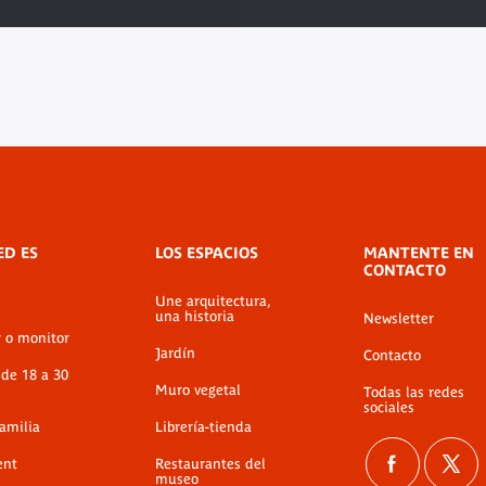
ED ES
LOS ESPACIOS
MANTENTE EN
CONTACTO
Une arquitectura,
una historia
Newsletter
r o monitor
Jardín
Contacto
 de 18 a 30
Muro vegetal
Todas las redes
sociales
familia
Librería-tienda
ent
Restaurantes del
museo