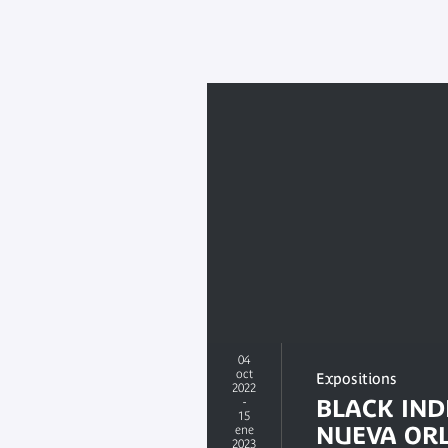
04
oct
Expositions
2022
-
BLACK IND
15
NUEVA OR
ene
2023