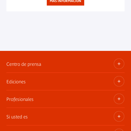
MÁS INFORMACIÓN
Centro de prensa
Ediciones
Dosieres, comunicados de prensa, anuncios de
exposiciones
Profesionales
Las publicaciones del museo
Contacto por la prensa
Si usted es
Privatiza los espacios