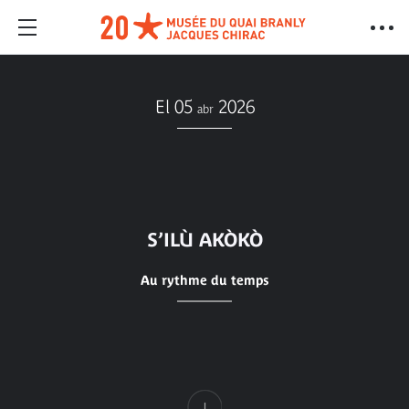
El 05
2026
abr
S’ILÙ AKÒKÒ
Au rythme du temps