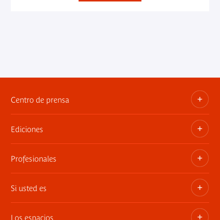
Centro de prensa
Ediciones
Dosieres, comunicados de prensa, anuncios de
exposiciones
Profesionales
Las publicaciones del museo
Contacto por la prensa
Si usted es
Privatiza los espacios
Exposiciones itinerantes
Los espacios