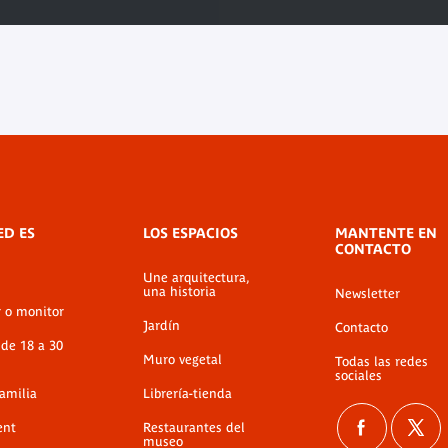
ED ES
LOS ESPACIOS
MANTENTE EN
CONTACTO
Une arquitectura,
una historia
Newsletter
r o monitor
Jardín
Contacto
 de 18 a 30
Muro vegetal
Todas las redes
sociales
familia
Librería-tienda
ent
Restaurantes del
museo