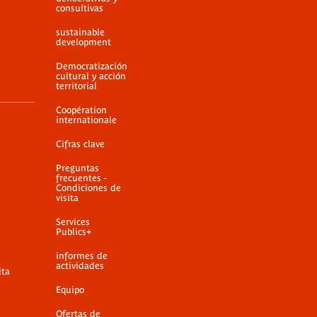
consultivas
sustainable
development
Democratización
cultural y acción
territorial
Coopération
internationale
Cifras clave
Preguntas
frecuentes -
Condiciones de
visita
Services
Publics+
informes de
actividades
ita
Equipo
Ofertas de