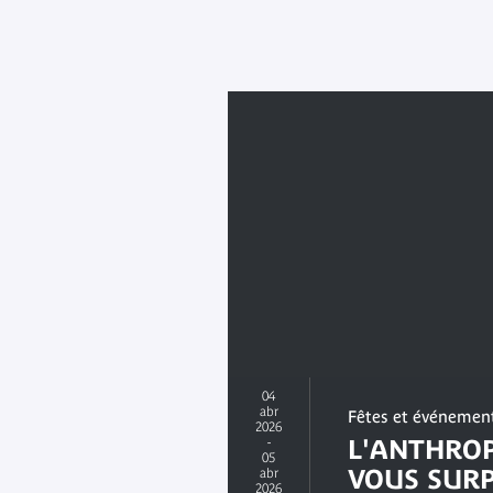
04
abr
Fêtes et événemen
2026
-
L'ANTHROP
05
VOUS SURP
abr
2026