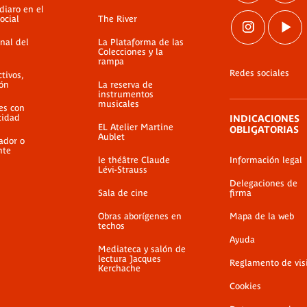
diaro en el
ocial
The River
nal del
La Plataforma de las
Colecciones y la
rampa
Redes sociales
ctivos,
ión
La reserva de
instrumentos
musicales
es con
cidad
INDICACIONES
EL Atelier Martine
OBLIGATORIAS
Aublet
ador o
nte
le théâtre Claude
Información legal
Lévi-Strauss
Delegaciones de
Sala de cine
firma
Obras aborígenes en
Mapa de la web
techos
Ayuda
Mediateca y salón de
lectura Jacques
Reglamento de vis
Kerchache
Cookies