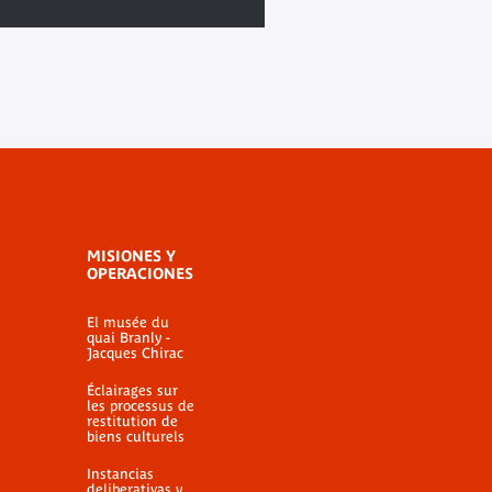
MISIONES Y
OPERACIONES
El musée du
quai Branly -
Jacques Chirac
Éclairages sur
les processus de
restitution de
biens culturels
Instancias
deliberativas y