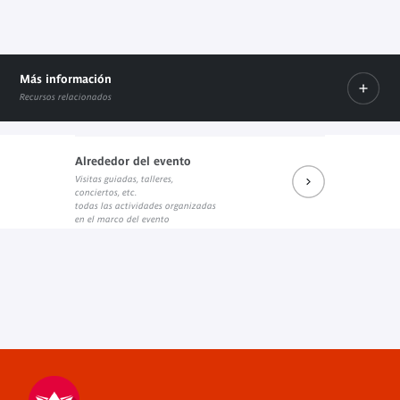
Más información
Recursos relacionados
Alrededor del evento
Visitas guiadas, talleres,
Prochains rendez-vous du salon de lecture JK
Réécouter les dernières rencontres
Prochains événements sur Fa
conciertos, etc.
Enlace externo
Enlace externo
Enlace externo
todas las actividades organizadas
en el marco del evento