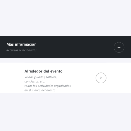
Más información
Recursos relacionados
Alrededor del evento
Visitas guiadas, talleres,
Prochains rendez-vous du salon de lecture J.K.
Réécouter les dernières rencontres
Les prochains rendez-vous (su
conciertos, etc.
Enlace externo
Enlace externo
Enlace externo
todas las actividades organizadas
en el marco del evento