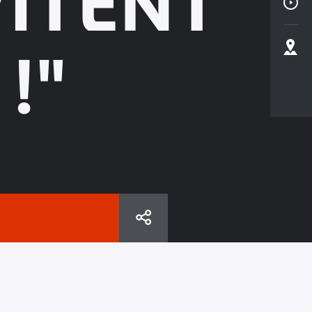
VITENT
!"