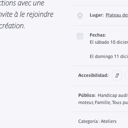
ctions avec une
nvite à le rejoindre
Lugar:
Plateau de
création.
Fechas:
El sábado 10 dici
El domingo 11 dic
Accesibilidad:
Público:
Handicap audit
moteur, Famille, Tous pu
Categoría : Ateliers