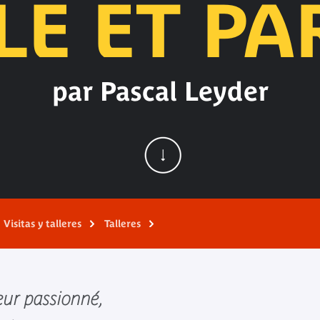
LE ET PA
par Pascal Leyder
Visitas y talleres
Talleres
eur passionné,