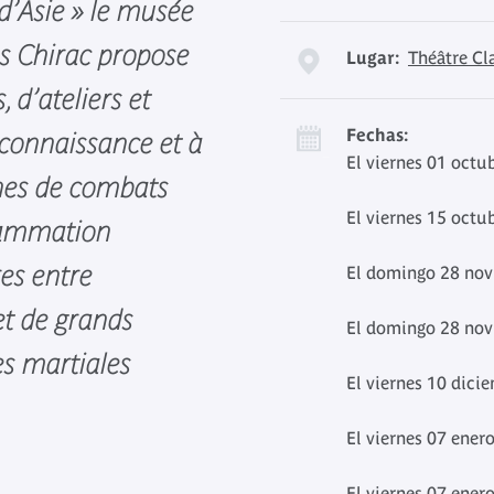
d’Asie » le musée
es Chirac propose
Lugar:
Théâtre Cl
 d’ateliers et
Fechas:
connaissance et à
El viernes 01 octu
ines de combats
El viernes 15 octu
grammation
es entre
El domingo 28 nov
et de grands
El domingo 28 nov
es martiales
El viernes 10 dici
El viernes 07 ener
El viernes 07 ener