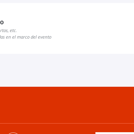
to
rtos, etc.
das en el marco del evento