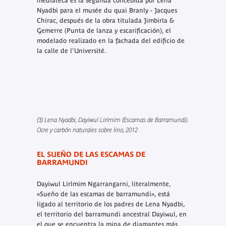
mediateca es la segunda concebida por Lena
Nyadbi para el musée du quai Branly - Jacques
Chirac, después de la obra titulada Jimbirla &
Gemerre (Punta de lanza y escarificación), el
modelado realizado en la fachada del edificio de
la calle de l'Université.
(3) Lena Nyadbi, Dayiwul Lirlmim (Escamas de Barramundi).
Ocre y carbón naturales sobre lino, 2012
EL SUEÑO DE LAS ESCAMAS DE
BARRAMUNDI
Dayiwul Lirlmim Ngarrangarni, literalmente,
«Sueño de las escamas de barramundi», está
ligado al territorio de los padres de Lena Nyadbi,
el territorio del barramundi ancestral Dayiwul, en
el que se encuentra la mina de diamantes más