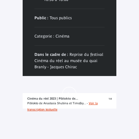
Public :
Tous publics
Categorie : Cinéma
Dans le cadre de :
Reprise du festival
Cinéma du réel au musée du quai
Branly - Jacques Chirac
Cinéma du réel 2023 | Piblokto de...
1:8
Piblokto de Anastasia Shubina et Timofey... -
Voir la
transcription textuelle