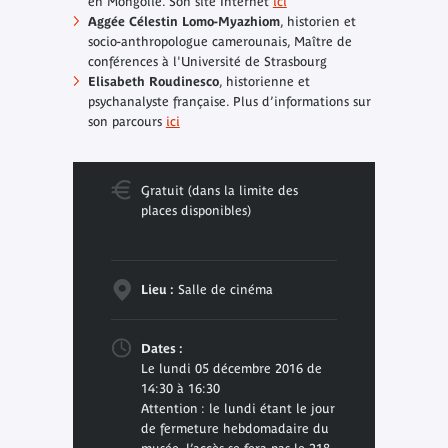
en Mongolie. Son site Internet
ici
Aggée Célestin Lomo-Myazhiom
, historien et
socio-anthropologue camerounais, Maître de
conférences à l'Université de Strasbourg
Elisabeth Roudinesco
, historienne et
psychanalyste française. Plus d’informations sur
son parcours
ici
Gratuit (dans la limite des
places disponibles)
Lieu :
Salle de cinéma
Dates :
Le lundi 05 décembre 2016 de
14:30 à 16:30
Attention : le lundi étant le jour
de fermeture hebdomadaire du