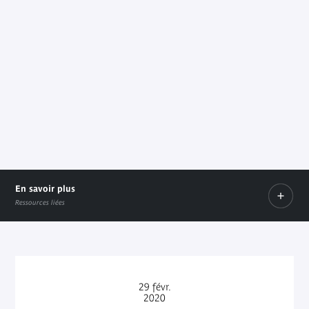
En savoir plus
Ressources liées
Playlist commentée
Lien externe
Programme du Week-end Beautés
Document PDF
29
févr.
2020
-