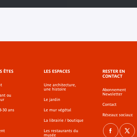
S ÊTES
LES ESPACES
RESTER EN
CONTACT
t
Une architecture,
une histoire
Abonnement
Newsletter
ant ou
ur
Le jardin
Contact
8-30 ans
Le mur végétal
Réseaux sociaux
La librairie / boutique
ent
Les restaurants du
musée