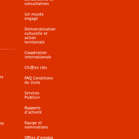
consultatives
Un musée
engagé
Démocratisation
culturelle et
action
territoriale
Coopération
internationale
Chiffres clés
es
FAQ Conditions
de visite
Services
Publics+
Rapports
d'activité
Equipe et
ite
nominations
Offres d'emploi