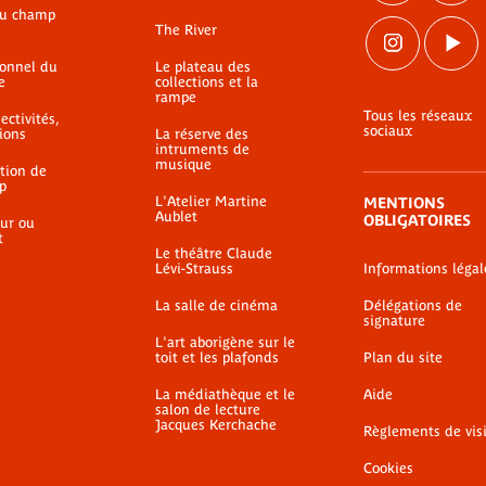
du champ
The River
ionnel du
Le plateau des
e
collections et la
rampe
Tous les réseaux
ectivités,
sociaux
ions
La réserve des
intruments de
musique
ation de
p
L'Atelier Martine
MENTIONS
Aublet
OBLIGATOIRES
ur ou
t
Le théâtre Claude
Lévi-Strauss
Informations légal
La salle de cinéma
Délégations de
signature
L'art aborigène sur le
toit et les plafonds
Plan du site
La médiathèque et le
Aide
salon de lecture
Jacques Kerchache
Règlements de vis
Cookies