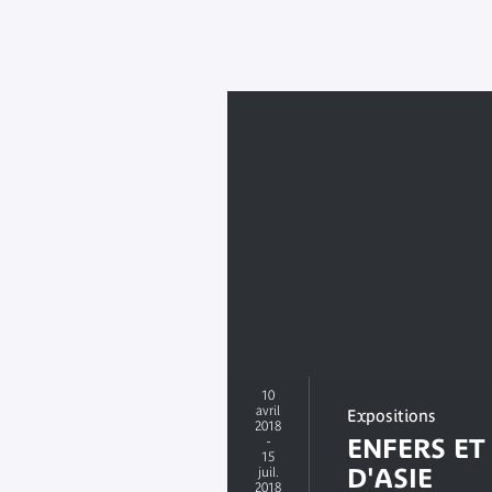
10
avril
Expositions
2018
-
ENFERS ET
15
D'ASIE
juil.
2018