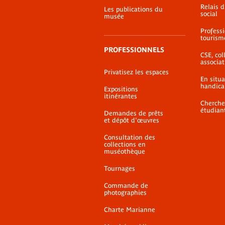
Relais 
Les publications du
social
musée
Profess
tourism
PROFESSIONNELS
CSE, coll
associat
Privatisez les espaces
En situ
handica
Expositions
itinérantes
Cherche
étudian
Demandes de prêts
et dépôt d'œuvres
Consultation des
collections en
muséothèque
Tournages
Commande de
photographies
Charte Marianne