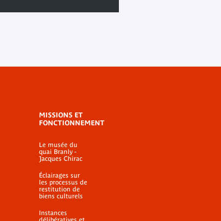
MISSIONS ET
FONCTIONNEMENT
Le musée du
quai Branly -
Jacques Chirac
Éclairages sur
les processus de
restitution de
biens culturels
Instances
délibératives et