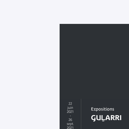
22
juin
Expositions
2021
-
GUḺARRI
26
sept.
2021