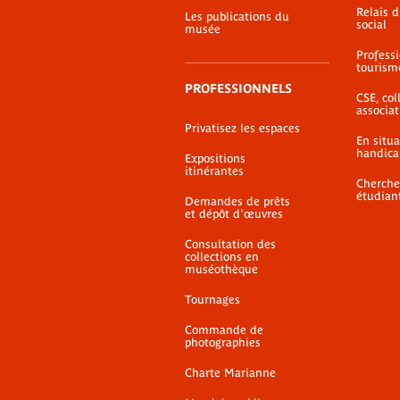
Relais 
Les publications du
social
musée
Profess
tourism
PROFESSIONNELS
CSE, coll
associat
Privatisez les espaces
En situ
handica
Expositions
itinérantes
Cherche
étudian
Demandes de prêts
et dépôt d'œuvres
Consultation des
collections en
muséothèque
Tournages
Commande de
photographies
Charte Marianne