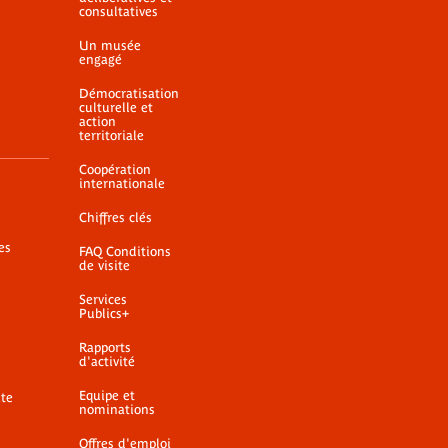
consultatives
Un musée
engagé
Démocratisation
culturelle et
action
territoriale
Coopération
internationale
Chiffres clés
es
FAQ Conditions
de visite
Services
Publics+
Rapports
d'activité
Equipe et
ite
nominations
Offres d'emploi