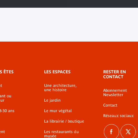
S ÊTES
LES ESPACES
RESTER EN
CONTACT
t
Une architecture,
une histoire
Abonnement
Newsletter
ant ou
ur
Le jardin
Contact
8-30 ans
Le mur végétal
Réseaux sociaux
La librairie / boutique
ent
Les restaurants du
musée