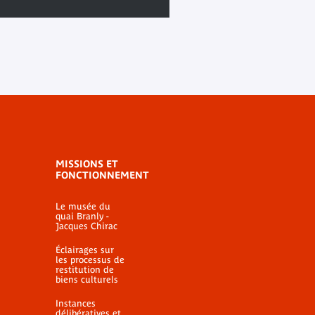
MISSIONS ET
FONCTIONNEMENT
Le musée du
quai Branly -
Jacques Chirac
Éclairages sur
les processus de
restitution de
biens culturels
Instances
délibératives et