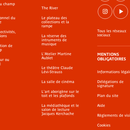
du champ
The River
ionnel du
Le plateau des
e
collections et la
rampe
Tous les réseaux
ectivités,
sociaux
ions
La réserve des
intruments de
musique
ation de
p
L'Atelier Martine
MENTIONS
Aublet
OBLIGATOIRES
ur ou
t
Le théâtre Claude
Lévi-Strauss
Informations légal
La salle de cinéma
Délégations de
signature
L'art aborigène sur le
toit et les plafonds
Plan du site
La médiathèque et le
Aide
salon de lecture
Jacques Kerchache
Règlements de vis
Cookies