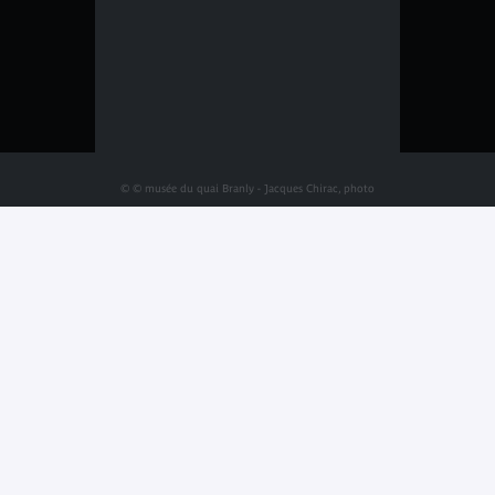
© © musée du quai Branly - Jacques Chirac, photo
Léo Delafontaine