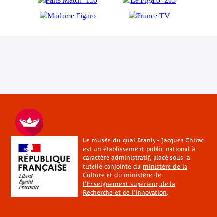
Le musée du quai Branly - Jacques Chirac
est un établissement public national à
caractère administratif, placé sous la
tutelle conjointe du
ministère de la
Culture
et du
ministère de
l'Enseignement supérieur, de la
Recherche et de l'Innovation
.