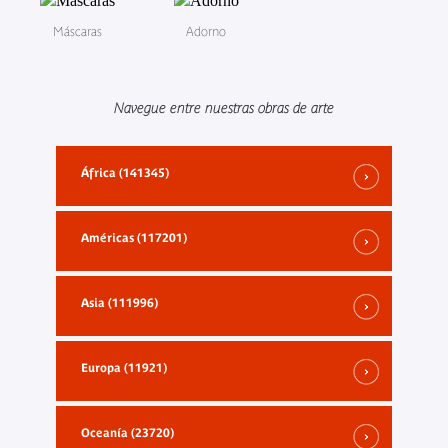
Máscaras
Adorno
Navegue entre nuestras obras de arte
África (141345)
Américas (117201)
Asia (111996)
Europa (11921)
Oceanía (23720)