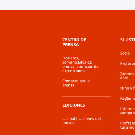
Menú
CENTRO DE
SI UST
de
PRENSA
pie
Socio
de
Dosieres,
página
Formulaire d'adhés
comunicados de
Profeso
prensa, anuncios de
Documento PDF
exposiciones
Jóvenes
años
Contacto por la
prensa
Niño y 
Règlem
EDICIONES
Interme
campo s
Las publicaciones del
museo
Profesio
turismo