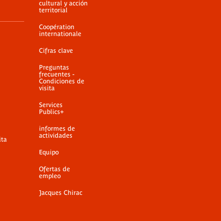
cultural y acción
territorial
Coopération
internationale
Cifras clave
Preguntas
frecuentes -
Condiciones de
visita
Services
Publics+
informes de
actividades
ita
Equipo
Ofertas de
empleo
Jacques Chirac