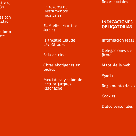
Redes sociales
ctivos,
ión
La reserva de
instrumentos
musicales
es con
cidad
INDICACIONES
EL Atelier Martine
OBLIGATORIAS
Aublet
ador o
nte
le théâtre Claude
Información legal
Lévi-Strauss
Delegaciones de
Sala de cine
firma
Obras aborígenes en
Mapa de la web
techos
Ayuda
Mediateca y salón de
lectura Jacques
Reglamento de vis
Kerchache
Cookies
Datos personales