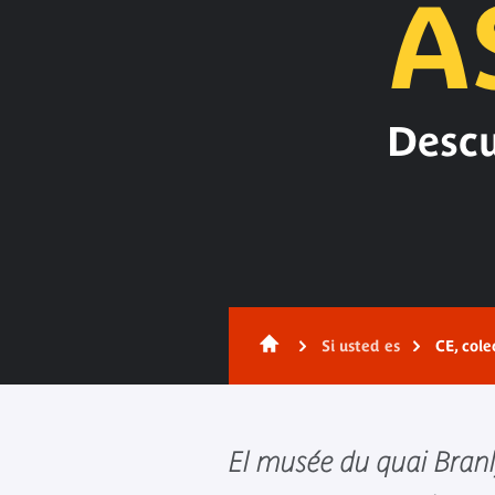
A
Descu
Contenido
Si usted es
CE, cole
El musée du quai Branly