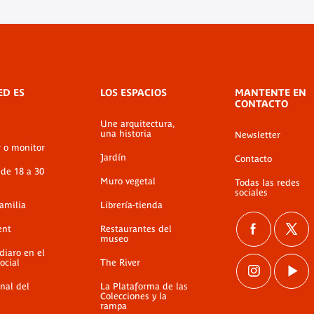
ED ES
LOS ESPACIOS
MANTENTE EN
CONTACTO
Une arquitectura,
una historia
Newsletter
ion
Brochure de saison 2025-
r o monitor
Jardín
2026
Contacto
 de 18 a 30
Documento PDF
Muro vegetal
Todas las redes
sociales
familia
Librería-tienda
ent
Restaurantes del
museo
diaro en el
ocial
The River
nal del
La Plataforma de las
Colecciones y la
rampa