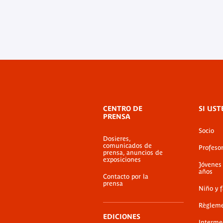
Menú
CENTRO DE
SI UST
de
PRENSA
pie
Socio
de
Dosieres,
página
comunicados de
Profeso
prensa, anuncios de
exposiciones
Jóvenes
años
Contacto por la
prensa
Niño y 
Règlem
EDICIONES
Interme