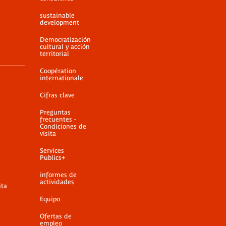
sustainable
development
Democratización
cultural y acción
territorial
Coopération
internationale
Cifras clave
Preguntas
frecuentes -
Condiciones de
visita
Services
Publics+
informes de
actividades
ita
Equipo
Ofertas de
empleo