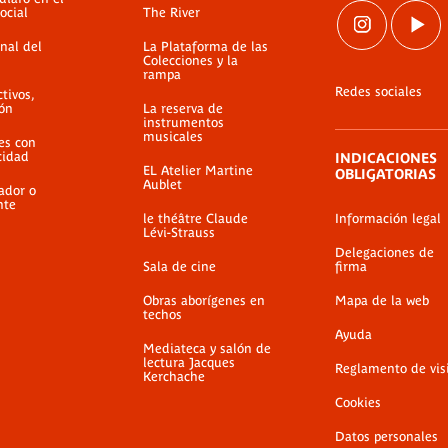
ocial
The River
nal del
La Plataforma de las
Colecciones y la
rampa
Redes sociales
ctivos,
ión
La reserva de
instrumentos
musicales
es con
cidad
INDICACIONES
EL Atelier Martine
OBLIGATORIAS
Aublet
ador o
nte
le théâtre Claude
Información legal
Lévi-Strauss
Delegaciones de
Sala de cine
firma
Obras aborígenes en
Mapa de la web
techos
Ayuda
Mediateca y salón de
lectura Jacques
Reglamento de vis
Kerchache
Cookies
Datos personales