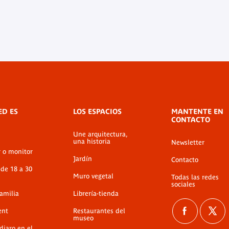
ED ES
LOS ESPACIOS
MANTENTE EN
CONTACTO
Une arquitectura,
una historia
Newsletter
r o monitor
Jardín
Contacto
 de 18 a 30
Muro vegetal
Todas las redes
sociales
familia
Librería-tienda
ent
Restaurantes del
museo
diaro en el