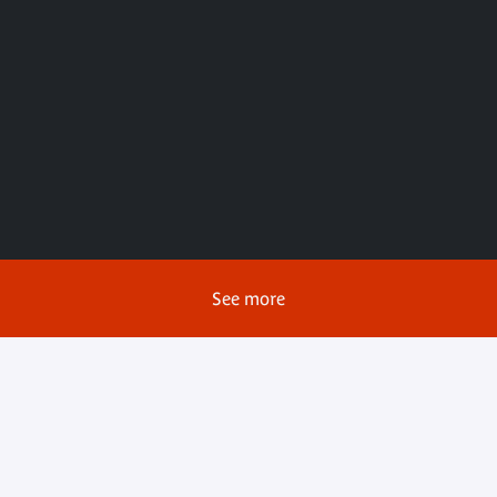
ples d'Asie
Les peuples d'Afriq
ine)
(Cameroun)
Palette
See more