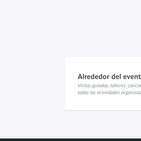
Alrededor del even
Visitas guiadas, talleres, concie
todas las actividades organiza