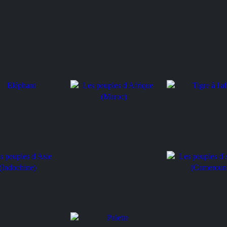
d
nt
Tigre à l'affût
Les peuples d'Afrique
(Maroc)