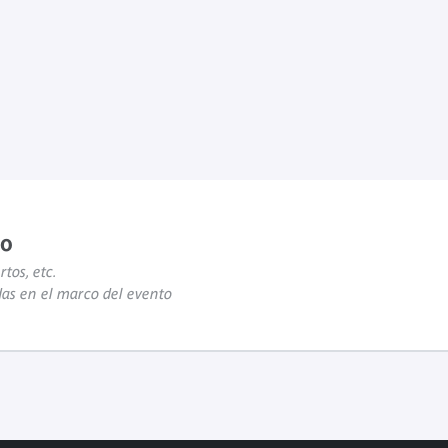
to
rtos, etc.
das en el marco del evento