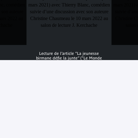
Lecture de l’article “La jeunesse
birmane défie la junte” ("Le Monde
Diplomatique", mars 2021) avec
Thierry Blanc, comédien suivie d’une
discussion avec son auteure Christine
Chaumeau le 10 mars 2022 au salon
de lecture J. Kerchache
© musée du quai Branly, photo Julien
Brachhammer