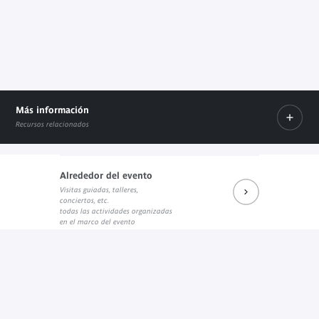
Más información
Recursos relacionados
Alrededor del evento
Visitas guiadas, talleres,
Prochains rendez-vous du salon de lecture J. Kerchache
L'article sur "Le Monde Diplomatique"
conciertos, etc.
Internal link
Enlace externo
todas las actividades organizadas
en el marco del evento