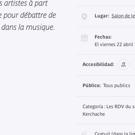
artistes à part
e pour débattre de
Lugar:
Salon de l
s dans la musique.
Fechas:
El viernes 22 abri
Accesibilidad:
Público:
Tous publics
Categoría : Les RDV du s
Kerchache
Gratuit (dans la li