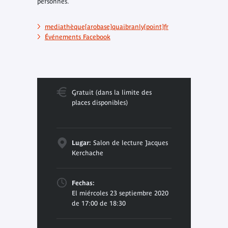
personnes.
mediathèque[arobase]quaibranly[point]fr
Événements Facebook
Gratuit (dans la limite des
places disponibles)
Lugar:
Salon de lecture Jacques
Kerchache
Fechas:
El miércoles 23 septiembre 2020
de 17:00 de 18:30