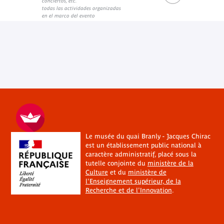
conciertos, etc.
Internal link
todas las actividades organizadas
en el marco del evento
Le musée du quai Branly - Jacques Chirac
est un établissement public national à
caractère administratif, placé sous la
tutelle conjointe du
ministère de la
Culture
et du
ministère de
l'Enseignement supérieur, de la
Recherche et de l'Innovation
.