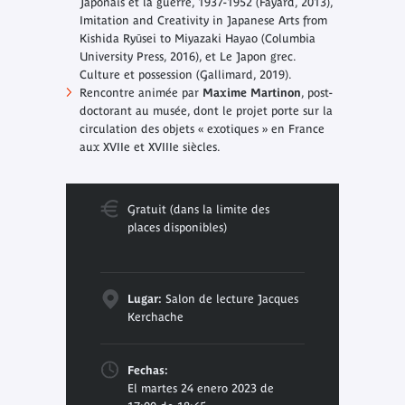
Japonais et la guerre, 1937-1952
(Fayard, 2013),
Imitation and Creativity in Japanese Arts from
Kishida Ryūsei to Miyazaki Hayao
(Columbia
University Press, 2016), et
Le Japon grec.
Culture et possession
(Gallimard, 2019).
Rencontre animée par
Maxime Martinon
, post-
doctorant au musée, dont le projet porte sur la
circulation des objets « exotiques » en France
aux XVIIe et XVIIIe siècles.
Gratuit (dans la limite des
places disponibles)
Lugar:
Salon de lecture Jacques
Kerchache
Fechas:
El martes 24 enero 2023 de