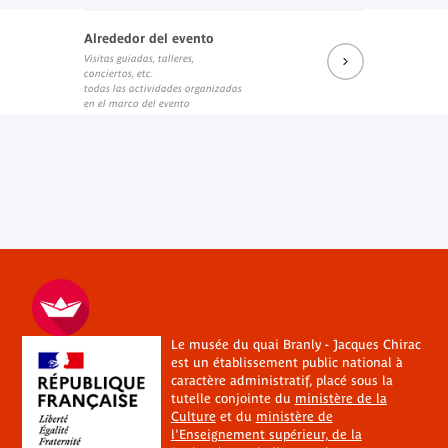
Alrededor del evento
Visitas guiadas, talleres,
Prochains rendez-vous du salon de lecture J.K.
Réécouter les dernières rencontres
Les prochains rendez-vous (su
conciertos, etc.
Enlace externo
Enlace externo
Enlace externo
todas las actividades organizadas
en el marco del evento
Le musée du quai Branly - Jacques Chirac
est un établissement public national à
caractère administratif, placé sous la
tutelle conjointe du
ministère de la
Culture
et du
ministère de
l'Enseignement supérieur, de la