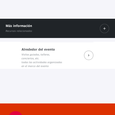
Más información
Recursos relacionados
Alrededor del evento
Visitas guiadas, talleres,
Prochains rendez-vous du salon de lecture JK
Réécouter les dernières rencontres
Prochains événements sur Fa
conciertos, etc.
Enlace externo
Enlace externo
Enlace externo
todas las actividades organizadas
en el marco del evento