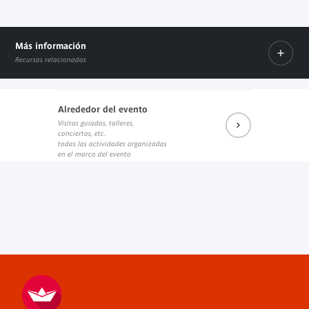
Más información
Recursos relacionados
Alrededor del evento
Visitas guiadas, talleres,
Prochains rendez-vous du salon de lecture JK
Réécouter les dernières rencontres
Prochains événements sur Fa
conciertos, etc.
Enlace externo
Enlace externo
Enlace externo
todas las actividades organizadas
en el marco del evento