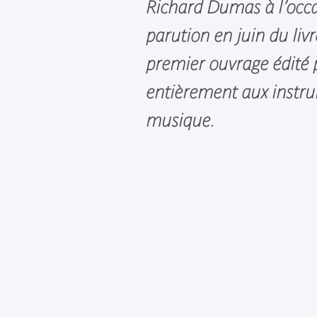
Richard Dumas à l’occa
parution en juin du liv
premier ouvrage édité 
entièrement aux instr
musique.