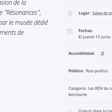
sion de la
re "Résonances",
Lugar:
Salon de l
par le musée dédié
Fechas:
uments de
El jueves 12 junio
Accesibilidad:
Público:
Tous publics
Categoría : Les RDV du s
Kerchache
Gratuit (dans la li