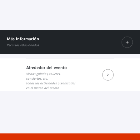
Más información
Recursos relacionados
Alrededor del evento
Visitas guiadas, talleres,
Sélection audiovisuelle de la médiathèque
conciertos, etc.
Documento PDF
todas las actividades organizadas
en el marco del evento