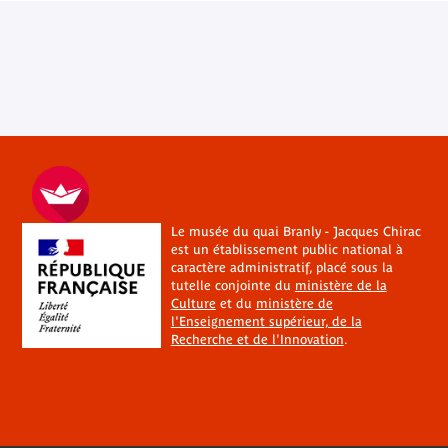
Le musée du quai Branly - Jacques Chirac
est un établissement public national à
caractère administratif, placé sous la
tutelle conjointe du
ministère de la
Culture
et du
ministère de
l'Enseignement supérieur, de la
Recherche et de l'Innovation
.