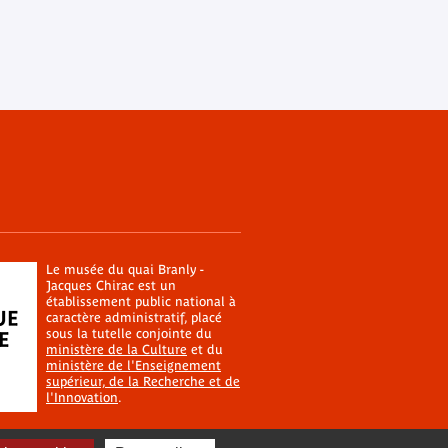
Le musée du quai Branly -
Jacques Chirac est un
établissement public national à
caractère administratif, placé
sous la tutelle conjointe du
ministère de la Culture
et du
ministère de l'Enseignement
supérieur, de la Recherche et de
l'Innovation
.