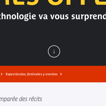
thnologie va vous surprend
Espectáculos, festivales y eventos
mparée des récits