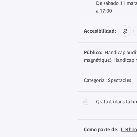
De sábado 11 mar
a 17:00
Accesibilidad:
Público:
Handicap audit
magnétique), Handicap m
Categoría : Spectacles
Gratuit (dans la li
Como parte de:
L'ethno