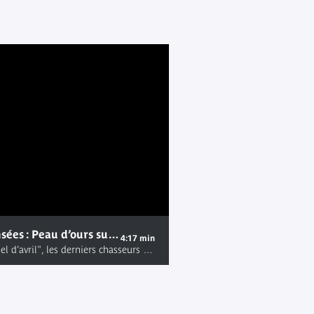
Les Âmes Offensées : Peau d’ours sur ciel d’avril | L'Ethnologie va vous surprendre 2017
4:17 min
"Peau d’ours sur ciel d’avril", les derniers chasseurs Inuit, premier volet du spectacle "Les Âmes Offensées" de Macha Makeïeff avec Philippe Geslin. Présenté le samedi 11 mars 2017 dans le cadre du weekend thématique "L'Ethnologie va vous surprendre 2017". Plus d'informations sur http://www.quaibranly.fr/fr/expositions-evenements/au-musee/spectacles-fetes-et-evenements/spectacles/details-de-levenement/e/les-ames-offensees-37484/