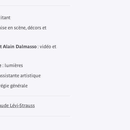
citant
ise en scène, décors et
t Alain Dalmasso
: vidéo et
e
: lumières
assistante artistique
régie générale
aude Lévi-Strauss