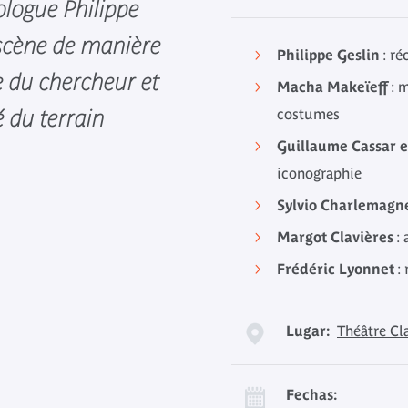
ologue Philippe
 scène de manière
Philippe Geslin
: ré
te du chercheur et
Macha Makeïeff
: m
é du terrain
costumes
Guillaume Cassar e
iconographie
Sylvio Charlemagn
Margot Clavières
: 
Frédéric Lyonnet
: 
Lugar:
Théâtre Cl
Fechas: