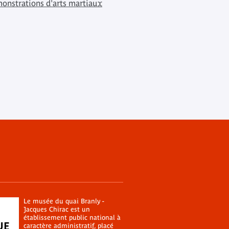
onstrations d'arts martiaux
Le musée du quai Branly -
Jacques Chirac est un
établissement public national à
caractère administratif, placé