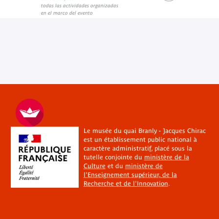
todas las actividades organizadas
en el marco del evento
Le musée du quai Branly - Jacques Chirac
est un établissement public national à
caractère administratif, placé sous la
tutelle conjointe du
ministère de la
Culture
et du
ministère de
l'Enseignement supérieur, de la
Recherche et de l'Innovation
.