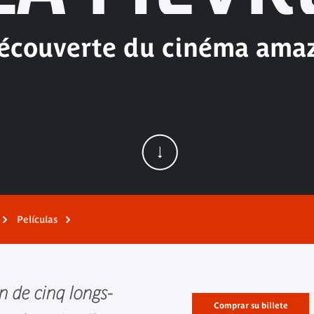
découverte du cinéma ama
Películas
n de cinq longs-
Comprar su billete