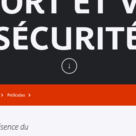
ORT ET 
SÉCURIT
Películas
ésence du