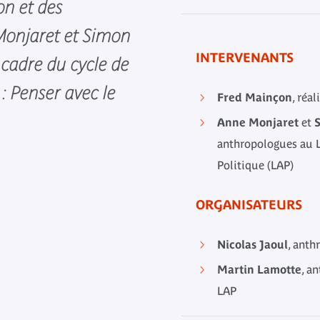
on et des
onjaret et Simon
INTERVENANTS
e cadre du cycle de
: Penser avec le
Fred Mainçon
, réal
Anne Monjaret
et
anthropologues au L
Politique (LAP)
ORGANISATEURS
Nicolas Jaoul
, anth
Martin Lamotte
, a
LAP