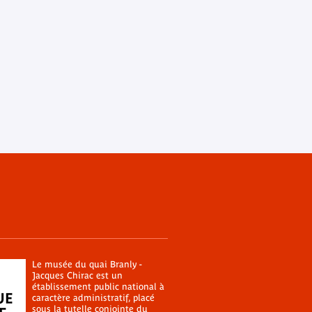
Le musée du quai Branly -
Jacques Chirac est un
établissement public national à
caractère administratif, placé
sous la tutelle conjointe du