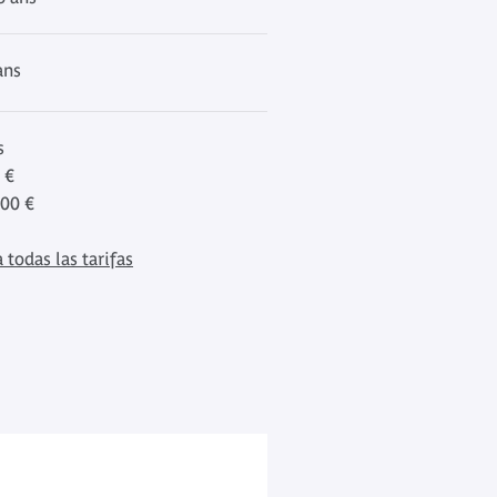
ans
s
 €
00 €
 todas las tarifas