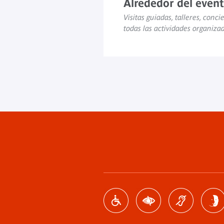
Alrededor del even
Visitas guiadas, talleres, concie
todas las actividades organiza
Menú
de
pie
de
página