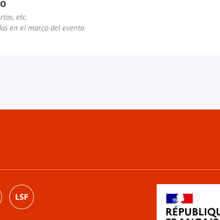
to
rtos, etc.
das en el marco del evento