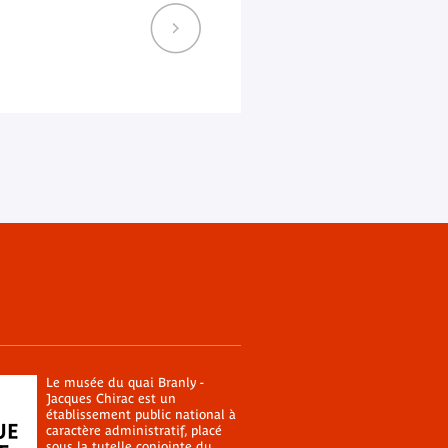
Le musée du quai Branly -
Jacques Chirac est un
établissement public national à
caractère administratif, placé
sous la tutelle conjointe du