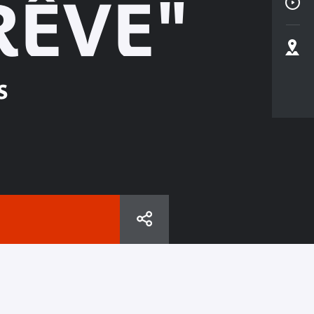
RÊVE"
s