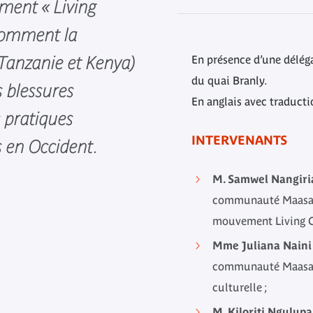
ment « Living
 comment la
anzanie et Kenya)
En présence d’une délég
du quai Branly.
s blessures
En anglais avec traduct
s pratiques
INTERVENANTS
s en Occident.
M. Samwel Nangiria
communauté Maasaï 
mouvement Living C
Mme Juliana Naini
communauté Maasaï 
culturelle ;
M. Kiloriti Ngulupa