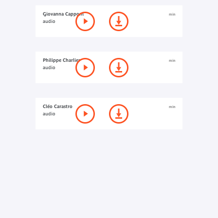
Giovanna Capponi
min
audio
Philippe Charlier
min
audio
Cléo Carastro
min
audio