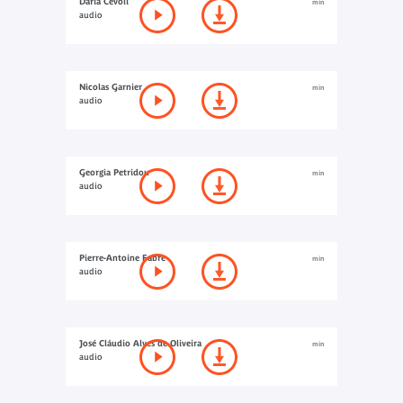
Daria Cevoli
min
audio
Nicolas Garnier
min
audio
Georgia Petridou
min
audio
Pierre-Antoine Fabre
min
audio
José Cláudio Alves de Oliveira
min
audio