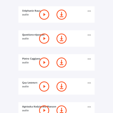
Stéphanie Raux
min
audio
Questions-réponses
min
audio
Pietro Caggiano
min
audio
Guy Lesoeurs
min
audio
Agniezka Kedzierska Manzon
min
audio