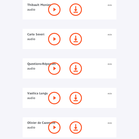
Thibault Monier
min
audio
Carlo Severi
min
audio
Questions-Réponses
min
audio
Vasilica Lungu
min
audio
Olivier de Cazenove
min
audio