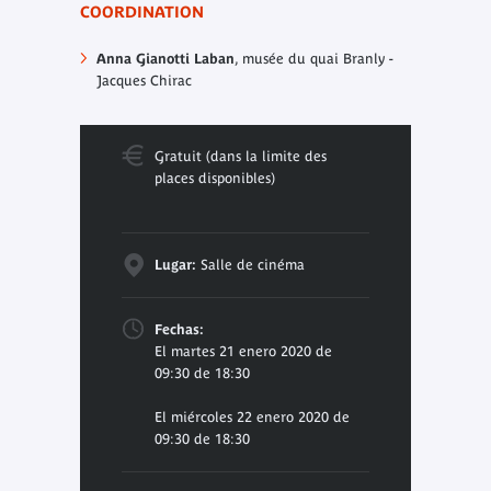
COORDINATION
Anna Gianotti Laban
, musée du quai Branly -
Jacques Chirac
Gratuit (dans la limite des
places disponibles)
Lugar:
Salle de cinéma
Fechas:
El martes 21 enero 2020 de
09:30 de 18:30
El miércoles 22 enero 2020 de
09:30 de 18:30