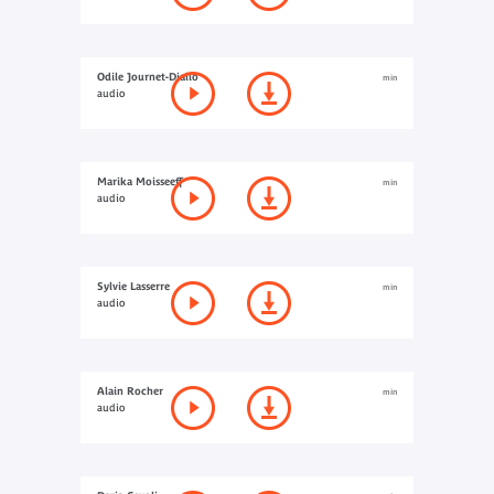
Odile Journet-Diallo
min
audio
Marika Moisseeff
min
audio
Sylvie Lasserre
min
audio
Alain Rocher
min
audio