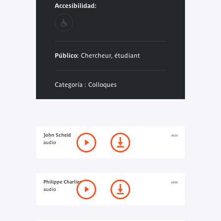
Accesibilidad:
Público:
Chercheur, étudiant
Categoría : Colloques
John Scheid
min
audio
Philippe Charlier
min
audio